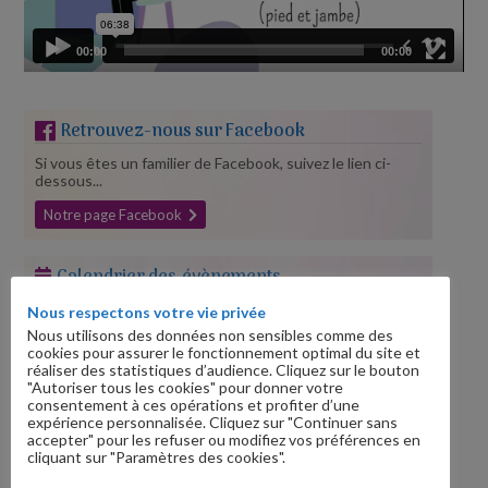
00:00
00:00
Retrouvez-nous sur Facebook
Si vous êtes un familier de Facebook, suivez le lien ci-
dessous...
Notre page Facebook
Calendrier des évènements
Nous respectons votre vie privée
Août 2026
Nous utilisons des données non sensibles comme des
L
M
M
J
V
S
D
cookies pour assurer le fonctionnement optimal du site et
réaliser des statistiques d’audience. Cliquez sur le bouton
1
2
"Autoriser tous les cookies" pour donner votre
consentement à ces opérations et profiter d’une
3
4
5
6
7
8
9
expérience personnalisée. Cliquez sur "Continuer sans
10
11
12
13
14
15
16
accepter" pour les refuser ou modifiez vos préférences en
cliquant sur "Paramètres des cookies".
17
18
19
20
21
22
23