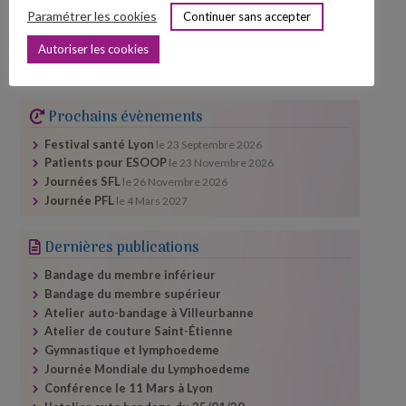
24
25
26
27
28
29
30
Paramétrer les cookies
Continuer sans accepter
31
Autoriser les cookies
« Juil
Sep »
Prochains évènements
Festival santé Lyon
le
23 Septembre 2026
Patients pour ESOOP
le
23 Novembre 2026
Journées SFL
le
26 Novembre 2026
Journée PFL
le
4 Mars 2027
Dernières publications
Bandage du membre inférieur
Bandage du membre supérieur
Atelier auto-​bandage à Villeurbanne
Atelier de couture Saint-Étienne
Gymnastique et lymphoedeme
Journée Mondiale du Lymphoedeme
Conférence le 11 Mars à Lyon