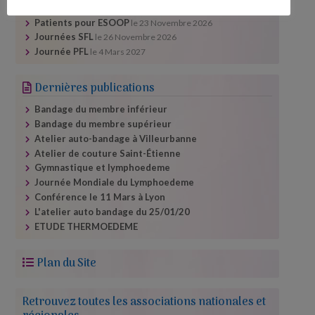
Festival santé Lyon
le
23 Septembre 2026
Patients pour ESOOP
le
23 Novembre 2026
Journées SFL
le
26 Novembre 2026
Journée PFL
le
4 Mars 2027
Dernières publications
Bandage du membre inférieur
Bandage du membre supérieur
Atelier auto-​bandage à Villeurbanne
Atelier de couture Saint-Étienne
Gymnastique et lymphoedeme
Journée Mondiale du Lymphoedeme
Conférence le 11 Mars à Lyon
L'atelier auto bandage du 25/​01/​20
ETUDE THERMOEDEME
Plan du Site
Retrouvez toutes les associations nationales et