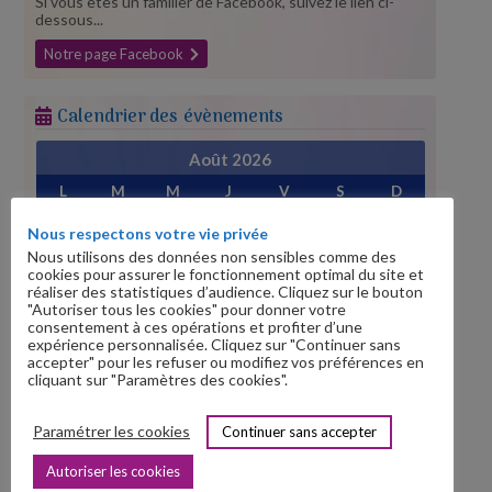
Si vous êtes un familier de Facebook, suivez le lien ci-
dessous...
Notre page Facebook
Calendrier des évènements
Août 2026
L
M
M
J
V
S
D
1
2
Nous respectons votre vie privée
3
4
5
6
7
8
9
Nous utilisons des données non sensibles comme des
cookies pour assurer le fonctionnement optimal du site et
10
11
12
13
14
15
16
réaliser des statistiques d’audience. Cliquez sur le bouton
"Autoriser tous les cookies" pour donner votre
17
18
19
20
21
22
23
consentement à ces opérations et profiter d’une
24
25
26
27
28
29
30
expérience personnalisée. Cliquez sur "Continuer sans
accepter" pour les refuser ou modifiez vos préférences en
31
cliquant sur "Paramètres des cookies".
« Juil
Sep »
Paramétrer les cookies
Continuer sans accepter
Prochains évènements
Autoriser les cookies