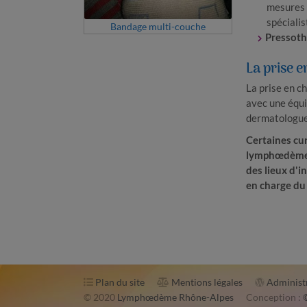
mesures 
spécialis
Bandage multi-​couche
Pressoth
La prise 
La prise en c
avec une équi
dermatologue,
Certaines cur
lymphœdème :
des lieux d'i
en charge d
Plan du site
Mentions légales
Administ
© 2020
Lymphœdème Rhône-Alpes
Conception :