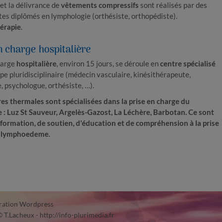
et la délivrance de
vêtements compressifs
sont réalisés par des
tes diplômés en lymphologie (orthésiste, orthopédiste).
érapie
.
en charge
hospitalière
harge
hospitalière
, environ 15 jours, se déroule en
centre spécialisé
pe pluridisciplinaire (médecin vasculaire, kinésithérapeute,
 psychologue, orthésiste, …).
es thermales sont spécialisées dans la prise en charge du
 Luz St Sauveur, Argelès-​Gazost, La Léchère, Barbotan. Ce sont
nformation, de soutien, d'éducation et de compréhension à la prise
u lymphoedeme.
ration Wordpress
© T.Lacheux - http://info-plurimedia.fr