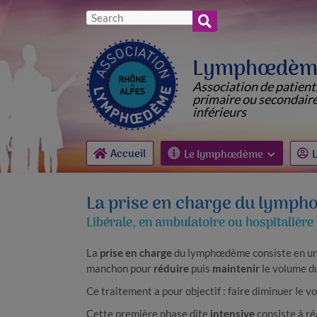
Lymphœdème
Association de patien
primaire ou secondair
inférieurs
Accueil
Le lymphœdème
L
La prise en charge du lymp
Libérale, en ambulatoire ou hospitalière
La
prise en charge
du lymphœdème consiste en un
manchon pour
réduire
puis
maintenir
le volume 
Ce traitement a pour objectif : faire diminuer le v
Cette première phase dite
intensive
consiste à ré