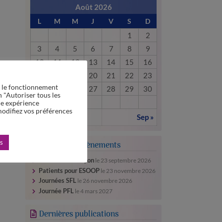
Août 2026
L
M
M
J
V
S
D
1
2
3
4
5
6
7
8
9
10
11
12
13
14
15
16
17
18
19
20
21
22
23
r le fonctionnement
24
25
26
27
28
29
30
n "Autoriser tous les
31
ne expérience
modifiez vos préférences
« Juil
Sep »
es
Prochains évènements
Festival santé Lyon
le
23 septembre 2026
Patients pour ESOOP
le
23 novembre 2026
Journées SFL
le
26 novembre 2026
Journée PFL
le
4 mars 2027
Dernières publications