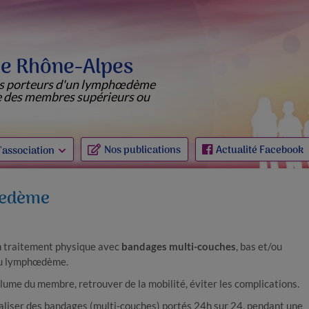
 Rhône-Alpes
ts porteurs d'un lymphœdème
e des membres supérieurs ou
Nos publications
Actualité Facebook
'association
hœdème
 traitement physique avec
bandages multi-​couches
, bas et/​ou
du lymphœdème.
olume du membre, retrouver de la mobilité, éviter les complications.
aliser des bandages (multi-​couches) portés 24h sur 24, pendant une