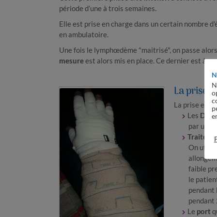
période d’une à trois semaines.
Elle est prise en charge dans un certain nombre d
en ambulatoire.
Une fois le lymphœdème "maitrisé", on passe alors
mesure
est alors mis en place. Ce dernier est à port
N
N
La prise 
o
c
La prise en c
p
Les
Drai
e
par un k
Traiteme
On utili
allongeme
faible pr
le patie
pendant l
pendant 
Le
port
q