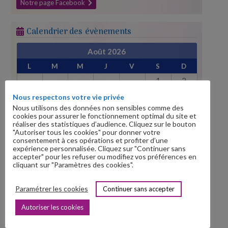
Notre page Facebook
Calendrier des évènements
Août 2026
L
M
M
J
V
S
D
1
2
3
4
5
6
7
8
9
Nous respectons votre vie privée
10
11
12
13
14
15
16
Nous utilisons des données non sensibles comme des
cookies pour assurer le fonctionnement optimal du site et
17
18
19
20
21
22
23
réaliser des statistiques d’audience. Cliquez sur le bouton
"Autoriser tous les cookies" pour donner votre
24
25
26
27
28
29
30
consentement à ces opérations et profiter d’une
expérience personnalisée. Cliquez sur "Continuer sans
31
accepter" pour les refuser ou modifiez vos préférences en
« Juil
Sep »
cliquant sur "Paramètres des cookies".
Paramétrer les cookies
Continuer sans accepter
Prochains évènements
Autoriser les cookies
Festival santé Lyon
le
23 Septembre 2026
Patients pour ESOOP
le
23 Novembre 2026