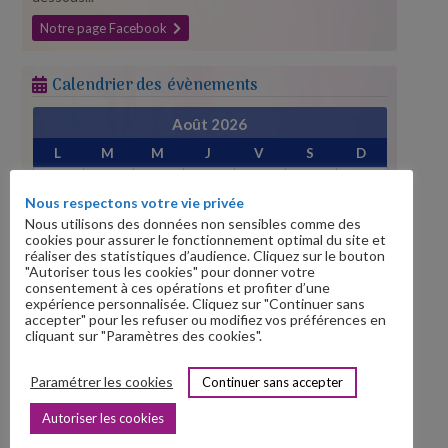
Notre page Facebook
Calendrier des évènements
Août 2026
L
M
M
J
V
S
D
1
2
Nous respectons votre vie privée
3
4
5
6
7
8
9
Nous utilisons des données non sensibles comme des
10
11
12
13
14
15
16
cookies pour assurer le fonctionnement optimal du site et
réaliser des statistiques d’audience. Cliquez sur le bouton
17
18
19
20
21
22
23
"Autoriser tous les cookies" pour donner votre
consentement à ces opérations et profiter d’une
24
25
26
27
28
29
30
expérience personnalisée. Cliquez sur "Continuer sans
31
accepter" pour les refuser ou modifiez vos préférences en
cliquant sur "Paramètres des cookies".
« Juil
Sep »
Paramétrer les cookies
Continuer sans accepter
Prochains évènements
Autoriser les cookies
Festival santé Lyon
le
23 Septembre 2026