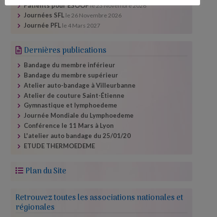
Patients pour ESOOP
le
23 Novembre 2026
Journées SFL
le
26 Novembre 2026
Journée PFL
le
4 Mars 2027
Dernières publications
Bandage du membre inférieur
Bandage du membre supérieur
Atelier auto-​bandage à Villeurbanne
Atelier de couture Saint-Étienne
Gymnastique et lymphoedeme
Journée Mondiale du Lymphoedeme
Conférence le 11 Mars à Lyon
L'atelier auto bandage du 25/​01/​20
ETUDE THERMOEDEME
Plan du Site
Retrouvez toutes les associations nationales et
régionales