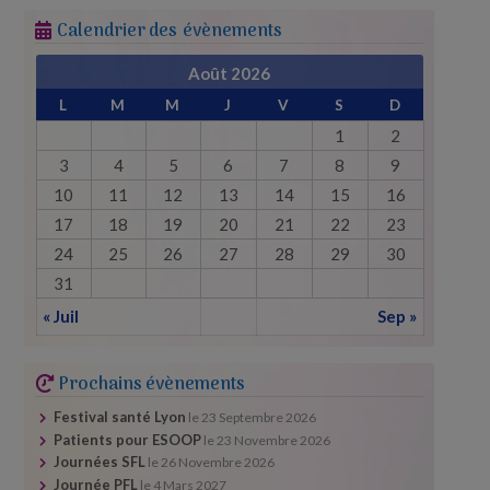
Calendrier des évènements
Août 2026
L
M
M
J
V
S
D
1
2
3
4
5
6
7
8
9
10
11
12
13
14
15
16
17
18
19
20
21
22
23
24
25
26
27
28
29
30
31
« Juil
Sep »
Prochains évènements
Festival santé Lyon
le
23 Septembre 2026
Patients pour ESOOP
le
23 Novembre 2026
Journées SFL
le
26 Novembre 2026
Journée PFL
le
4 Mars 2027