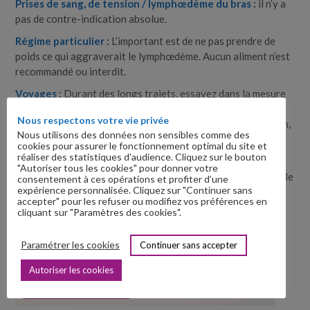
Prises de sang, de tension /​ lymphœdème du bras
:
il n’y a
pas de contre-​indication absolue.
Régime particulier
:
L’important est de ne pas prendre de
poids ce qui aggraverait le lymphœdème. Aucun aliment n’est
recommandé ou interdit.
Voyages
:
Durant des longs trajets, essayez dans la mesure
du possible de faire des pauses régulières pour stimuler la
Nous respectons votre vie privée
circulation de la lymphe. En avion, portez votre compression,
Nous utilisons des données non sensibles comme des
ou un bandage et mobilisez vos membres.
cookies pour assurer le fonctionnement optimal du site et
réaliser des statistiques d’audience. Cliquez sur le bouton
Choix vestimentaire
:
Porter des sous-​vêtements et des
"Autoriser tous les cookies" pour donner votre
vêtements adaptés qui ne compriment pas et ne gênent pas le
consentement à ces opérations et profiter d’une
expérience personnalisée. Cliquez sur "Continuer sans
système lymphatique.
accepter" pour les refuser ou modifiez vos préférences en
cliquant sur "Paramètres des cookies".
Retrouvez-nous sur Facebook
Paramétrer les cookies
Continuer sans accepter
Si vous êtes un familier de Facebook, suivez le lien ci-
dessous...
Autoriser les cookies
Notre page Facebook