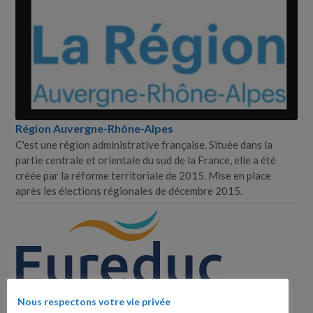
Région Auvergne-​Rhône-​Alpes
C'est une région administrative française. Située dans la
partie centrale et orientale du sud de la France, elle a été
créée par la réforme territoriale de 2015. Mise en place
après les élections régionales de décembre 2015.
Nous respectons votre vie privée