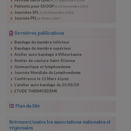
Festival santé Lyon
le
23 Septembre 2026
Patients pour ESOOP
le
23 Novembre 2026
Journées SFL
le
26 Novembre 2026
Journée PFL
le
4 Mars 2027
Dernières publications
Bandage du membre inférieur
Bandage du membre supérieur
Atelier auto-​bandage à Villeurbanne
Atelier de couture Saint-Étienne
Gymnastique et lymphoedeme
Journée Mondiale du Lymphoedeme
Conférence le 11 Mars à Lyon
L'atelier auto bandage du 25/​01/​20
ETUDE THERMOEDEME
Plan du Site
Retrouvez toutes les associations nationales et
régionales