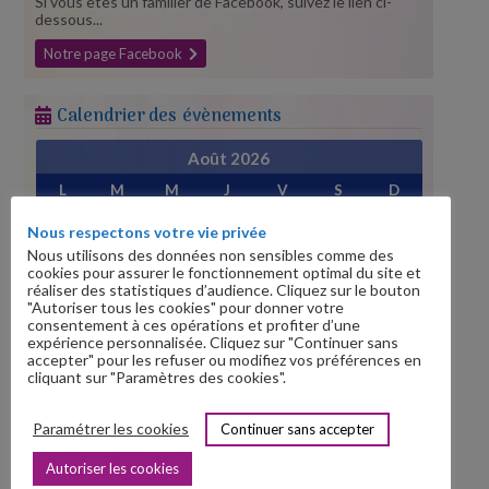
Si vous êtes un familier de Facebook, suivez le lien ci-
dessous...
Notre page Facebook
Calendrier des évènements
Août 2026
L
M
M
J
V
S
D
1
2
Nous respectons votre vie privée
3
4
5
6
7
8
9
Nous utilisons des données non sensibles comme des
cookies pour assurer le fonctionnement optimal du site et
10
11
12
13
14
15
16
réaliser des statistiques d’audience. Cliquez sur le bouton
"Autoriser tous les cookies" pour donner votre
17
18
19
20
21
22
23
consentement à ces opérations et profiter d’une
24
25
26
27
28
29
30
expérience personnalisée. Cliquez sur "Continuer sans
accepter" pour les refuser ou modifiez vos préférences en
31
cliquant sur "Paramètres des cookies".
« Juil
Sep »
Paramétrer les cookies
Continuer sans accepter
Prochains évènements
Autoriser les cookies