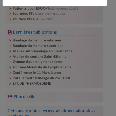
Festival santé Lyon
le
23 Septembre 2026
Patients pour ESOOP
le
23 Novembre 2026
Journées SFL
le
26 Novembre 2026
Journée PFL
le
4 Mars 2027
Dernières publications
Bandage du membre inférieur
Bandage du membre supérieur
Atelier auto-​bandage à Villeurbanne
Atelier de couture Saint-Étienne
Gymnastique et lymphoedeme
Journée Mondiale du Lymphoedeme
Conférence le 11 Mars à Lyon
L'atelier auto bandage du 25/​01/​20
ETUDE THERMOEDEME
Plan du Site
Retrouvez toutes les associations nationales et