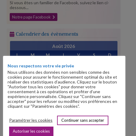
Si vous êtes un familier de Facebook, suivez le lien ci-
dessous...
Notre page Facebook
Calendrier des évènements
Août 2026
L
M
M
J
V
S
D
1
2
Nous respectons votre vie privée
3
4
5
6
7
8
9
Nous utilisons des données non sensibles comme des
cookies pour assurer le fonctionnement optimal du site et
10
11
12
13
14
15
16
réaliser des statistiques d’audience. Cliquez sur le bouton
"Autoriser tous les cookies" pour donner votre
17
18
19
20
21
22
23
consentement à ces opérations et profiter d’une
24
25
26
27
28
29
30
expérience personnalisée. Cliquez sur "Continuer sans
accepter" pour les refuser ou modifiez vos préférences en
31
cliquant sur "Paramètres des cookies".
« Juil
Sep »
Paramétrer les cookies
Continuer sans accepter
Prochains évènements
Autoriser les cookies