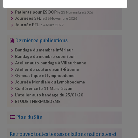
Festival santé Lyon
le
23 Septembre 2026
Patients pour ESOOP
le
23 Novembre 2026
Journées SFL
le
26 Novembre 2026
Journée PFL
le
4 Mars 2027
Dernières publications
Bandage du membre inférieur
Bandage du membre supérieur
Atelier auto-​bandage à Villeurbanne
Atelier de couture Saint-Étienne
Gymnastique et lymphoedeme
Journée Mondiale du Lymphoedeme
Conférence le 11 Mars à Lyon
L'atelier auto bandage du 25/​01/​20
ETUDE THERMOEDEME
Plan du Site
Retrouvez toutes les associations nationales et